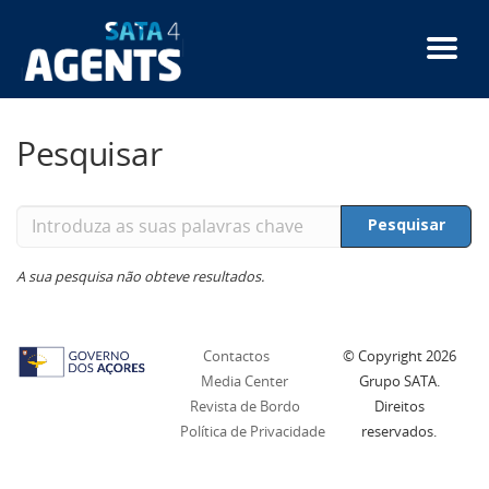
Passar
para
o
conteúdo
principal
Pesquisar
Introduza
Pesquisar
as
suas
A sua pesquisa não obteve resultados.
palavras
chave
Contactos
© Copyright
2026
Media Center
Grupo SATA.
Revista de Bordo
Direitos
Política de Privacidade
reservados.