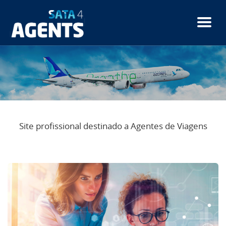
Passar
para
o
conteúdo
principal
Site profissional destinado a Agentes de Viagens