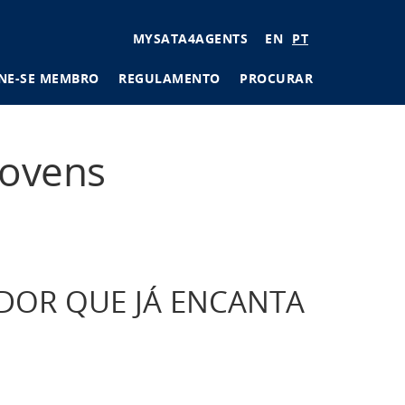
User
MYSATA4AGENTS
EN
PT
account
NE-SE MEMBRO
REGULAMENTO
PROCURAR
menu
jovens
ADOR QUE JÁ ENCANTA