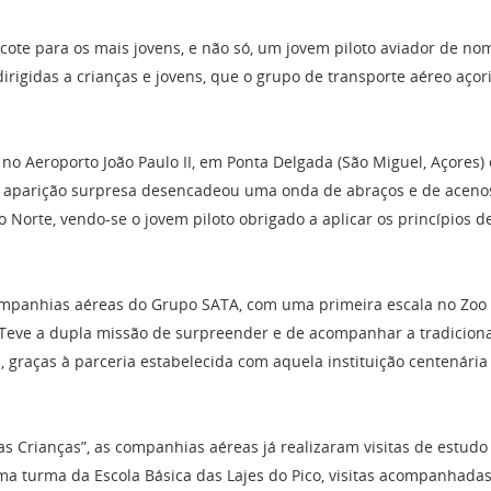
te para os mais jovens, e não só, um jovem piloto aviador de no
igidas a crianças e jovens, que o grupo de transporte aéreo açori
no Aeroporto João Paulo II, em Ponta Delgada (São Miguel, Açores
ua aparição surpresa desencadeou uma onda de abraços e de acen
o Norte, vendo-se o jovem piloto obrigado a aplicar os princípios 
companhias aéreas do Grupo SATA, com uma primeira escala no Zoo
eve a dupla missão de surpreender e de acompanhar a tradicional 
 graças à parceria estabelecida com aquela instituição centenária 
as Crianças”, as companhias aéreas já realizaram visitas de est
a turma da Escola Básica das Lajes do Pico, visitas acompanhadas 