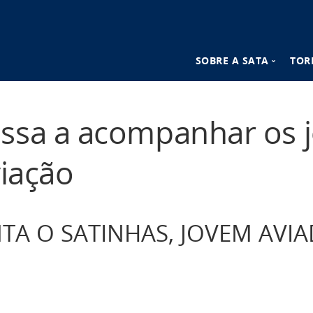
SOBRE A SATA
TOR
n
Destinos SATA
ssa a acompanhar os 
Vantagens SATA
viação
TA O SATINHAS, JOVEM AVI