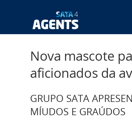
Passar
para
o
Main
conteúdo
principal
navigatio
Nova mascote pa
aficionados da a
GRUPO SATA APRESEN
MÍUDOS E GRAÚDOS